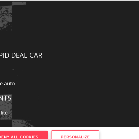
PID DEAL CAR
te auto
NTS
lité
ENY ALL COOKIES
PERSONALIZE