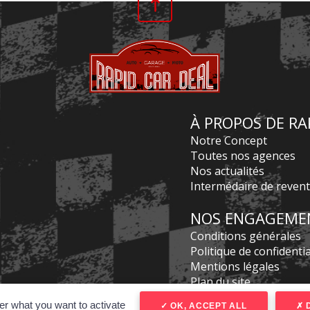
À PROPOS DE RA
Notre Concept
Toutes nos agences
Nos actualités
Intermédaire de reven
NOS ENGAGEME
Conditions générales
Politique de confidentia
Mentions légales
Plan du site
Réalisé par spider-vo
er what you want to activate
OK, ACCEPT ALL
D