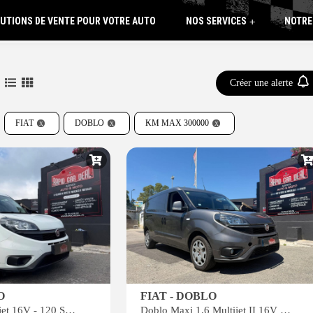
UTIONS DE VENTE POUR VOTRE AUTO
NOS SERVICES
NOTRE
+
Créer une alerte
FIAT
DOBLO
KM MAX 300000
O
FIAT - DOBLO
Doblo 1.6 Multijet 16V - 120 S&S - 7pl II COMBI Lounge PHASE 2
Doblo Maxi 1.6 Multijet II 16V 105ch EcoJet Euro6 CARGO FOURGON TOLE