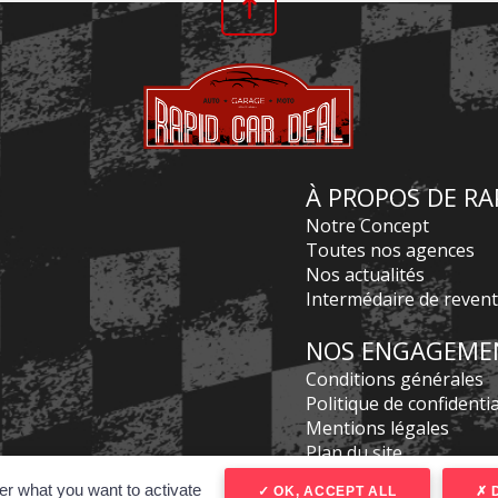
À PROPOS DE RA
Notre Concept
Toutes nos agences
Nos actualités
Intermédaire de reven
NOS ENGAGEME
Conditions générales
Politique de confidentia
Mentions légales
Plan du site
Réalisé par spider-vo
er what you want to activate
OK, ACCEPT ALL
D