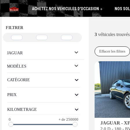
ACHETEZ NOS VEHICULES D'OCCASION
NOS SOL
+
FILTRER
3
véhicules trouvés
Effacer les filtres
JAGUAR
MODÈLES
CATÉGORIE
PRIX
KILOMETRAGE
0
+ de 250000
JAGUAR - X