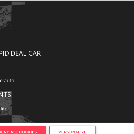
PID DEAL CAR
te auto
NTS
lité
ENY ALL COOKIES
PERSONALIZE