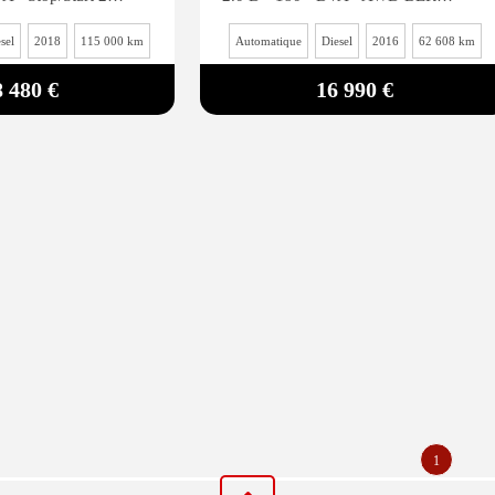
sel
2018
115 000 km
Automatique
Diesel
2016
62 608 km
8 480 €
16 990 €
1