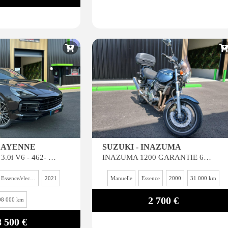
CAYENNE
SUZUKI - INAZUMA
Cayenne Coupé 3.0i V6 - 462- BVA Tiptronic S COUPE 2019 E-Hybrid PHASE 2
INAZUMA 1200 GARANTIE 6 MOIS*
Essence/electricité
2021
Manuelle
Essence
2000
31 000 km
2 700 €
08 000 km
8 500 €