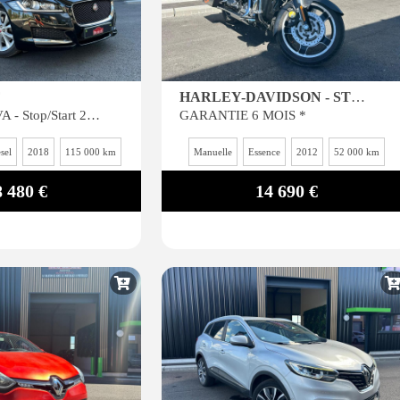
F
HARLEY-DAVIDSON - STREET GLIDE
2.0 D - 180 - BVA - Stop/Start 2015 BERLINE Prestige PHASE 1 GARANTIE 6 MOIS*
GARANTIE 6 MOIS *
sel
2018
115 000 km
Manuelle
Essence
2012
52 000 km
8 480 €
14 690 €