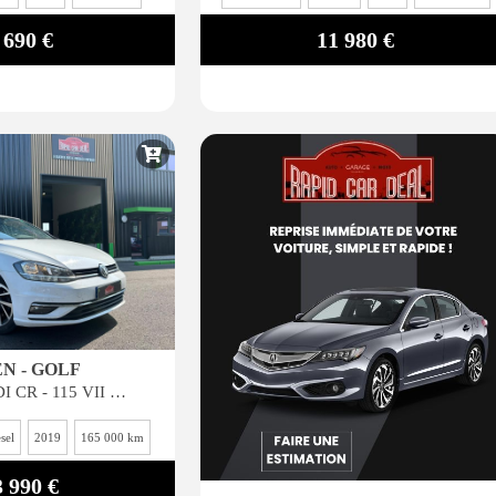
 690 €
11 980 €
N - GOLF
Golf 1.6 16V TDI CR - 115 VII BERLINE Confortline PHASE 2 GARANTIE 6 MOIS*
sel
2019
165 000 km
3 990 €