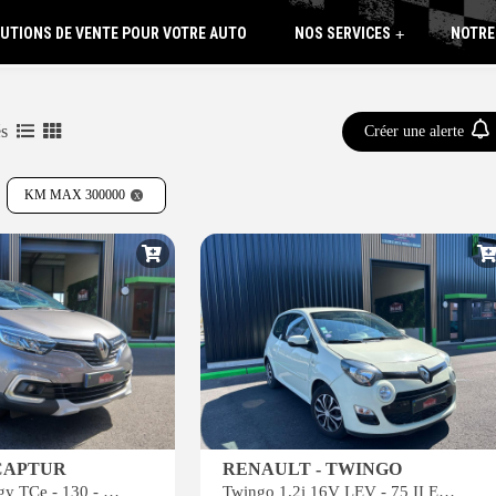
UTIONS DE VENTE POUR VOTRE AUTO
NOS SERVICES
NOTRE
+
és
Créer une alerte
KM MAX 300000
CAPTUR
RENAULT - TWINGO
Captur 1.3 Energy TCe - 130 - FAP Intens PHASE 2 GARANTIE 6 MOIS*
Twingo 1.2i 16V LEV - 75 II Expression PHASE 2 GARANTIE 6 MOIS*