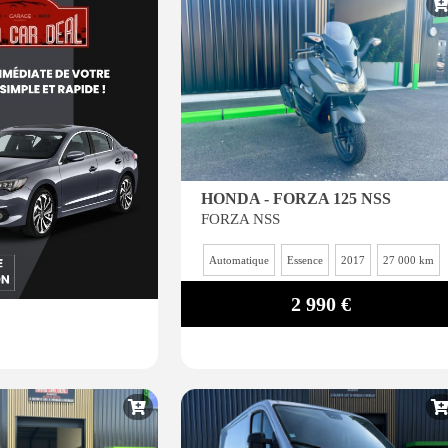
HONDA - FORZA 125 NSS
FORZA NSS
Automatique
Essence
2017
27 000 km
2 990 €