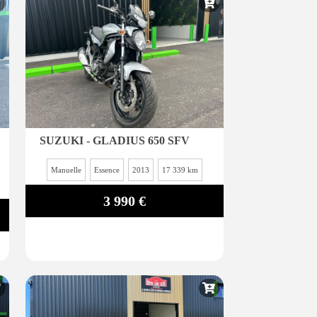
SUZUKI - GLADIUS 650 SFV
Manuelle
Essence
2013
17 339 km
3 990 €