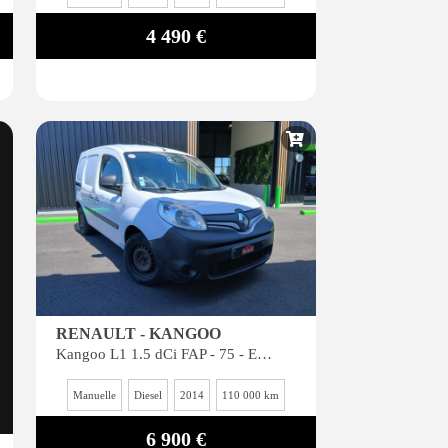
4 490 €
RENAULT - KANGOO
Kangoo L1 1.5 dCi FAP - 75 - ESP II PHASE 2 GARANTIE 6 MOIS*
Manuelle
Diesel
2014
110 000 km
6 900 €