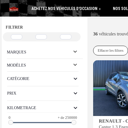
ACHETEZ NOS VEHICULES D'OCCASION
NOS SOL
+
FILTRER
36
véhicules trouv
Effacer les filtres
MARQUES
MODÈLES
CATÉGORIE
PRIX
KILOMETRAGE
0
+ de 250000
RENAULT - 