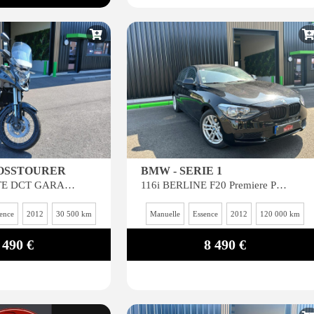
ROSSTOURER
BMW - SERIE 1
VRF 1200 BOITE DCT GARANTIE 6 MOIS*
116i BERLINE F20 Premiere PHASE 1
ence
2012
30 500 km
Manuelle
Essence
2012
120 000 km
 490 €
8 490 €