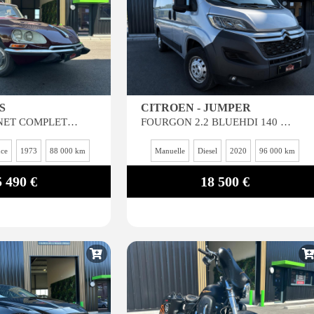
S
CITROEN - JUMPER
FD AVEC CARNET COMPLET DE RESTAURATION ET GARANTIE 6 MOIS*
FOURGON 2.2 BLUEHDI 140 30 L1H1 DRIVER GARANTIE 6 MOIS
nce
1973
88 000 km
Manuelle
Diesel
2020
96 000 km
5 490 €
18 500 €