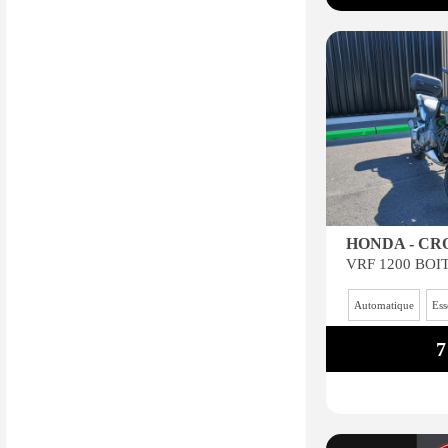
HONDA - C
Automatique
Ess
7