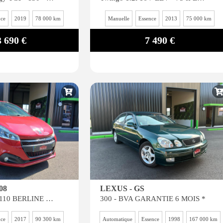
nce
2019
78 000 km
Manuelle
Essence
2013
75 000 km
3 690 €
7 490 €
08
LEXUS - GS
1.2i 12V S&S - 110 BERLINE GT Line PHASE 2 GARANTIE 6 MOIS*
300 - BVA GARANTIE 6 MOIS *
nce
2017
90 300 km
Automatique
Essence
1998
167 000 km