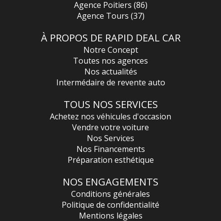
trappe à carburant
Agence Poitiers (86)
Protection contre les erreurs de ravitaillement
Agence Tours (37)
Seuils de portes BMW chromés
Construction allégée intelligente
À PROPOS DE RAPID DEAL CAR
Boucliers à mémoire de forme avec renforts latéraux en
aluminium
Notre Concept
Toutes nos agences
Nos Services:
Possibilité d'extension de garantie **Voir conditions
Nos actualités
en magasin**
Intermédaire de revente auto
Possibilité de financement **Voir condition en
magasin**
TOUS NOS SERVICES
Agrée SIV pour toutes les démarches administratives
Possibilité de réserver les véhicules à distance **Voir
Achetez nos véhicules d'occasion
condition en magasin*
Vendre votre voiture
Livraison possible dans toutes la France a votre
Nos Services
domicile **Voir condition en magasin**
*** Caractéristiques, options et équipements à
Nos Financements
confirmer lors de la commande, Kilometrage non
Préparation esthétique
garantie**
NOS ENGAGEMENTS
Nos Coordonnées :
Conditions générales
RAPID CAR DEAL 37
Politique de confidentialité
Rue Denis Papin
37420 Avoine
Mentions légales