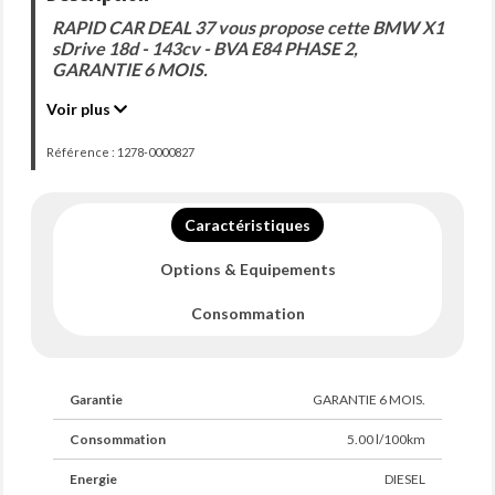
RAPID CAR DEAL 37 vous propose cette BMW X1
sDrive 18d - 143cv - BVA E84 PHASE 2,
GARANTIE 6 MOIS.
Voir plus
*** VEHICULES HORS PARC UNIQUEMENT SUR
RENDEZ VOUS ***
Référence : 1278-0000827
Date de 1ère MEC : 11-03-2014
Type de boîte : Automatique
Energie : DIESEL
Puissance fiscale : 8
Caractéristiques
Puissance DIN : 143
Nombre porte : 5
Options & Equipements
Nombre place : 5
Couleur extérieure : BLANC
Consommation
Couleur intérieure : NOIR
POINTS FORTS :
DERNIER CT FAIT LE 04/05/2026, RAS
Garantie
GARANTIE 6 MOIS.
DERNIERE VIDANGE FAITE LE 07/05/2026, A 191 729
KM
Consommation
5.00 l/100km
TURBO NEUF, 191 729 KM
4 PNEUS NEUFS, 184 498 KM
Energie
DIESEL