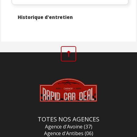
Ce véhicule ne vous convient pas ? Confiez-nous votre
recherche !
Historique d'entretien
Nos Coordonnées :
RAPID CAR DEAL 86
Rue de la Bugellerie
86000 Poitiers
Nos horaires :
Lundi de 14h à 18h.
Mardi au vendredi de 9h à 18h.
Samedi de 10h à 13h00.
TOTES NOS AGENCES
Agence d'Avoine (37)
Agence d'Antibes (06)