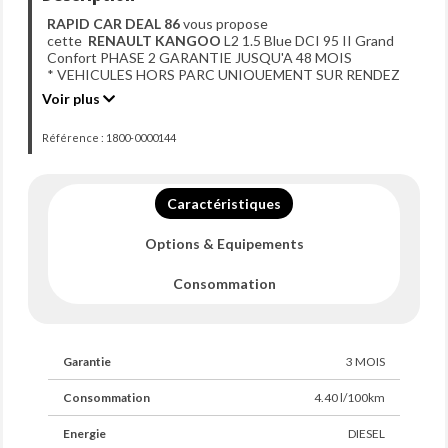
RAPID CAR DEAL 86
vous propose
cette
RENAULT KANGOO
L2 1.5 Blue DCI 95 II Grand
Confort PHASE 2 GARANTIE JUSQU'A 48 MOIS
* VEHICULES HORS PARC UNIQUEMENT SUR RENDEZ
VOUS *
Voir plus
Référence : 1800-0000144
Date de 1ère MEC : 06-10-2020
Type de boîte : Manuelle
Energie : DIESEL
Puissance fiscale : 5
Caractéristiques
Puissance DIN : 95
Nombre porte : 5
Options & Equipements
Nombre place : 4
Couleur extérieure : BLANC
Couleur intérieure : NOIR
Consommation
Point Fort :
Garantie
3 MOIS
Vidange faite pour la vente
Plaquette AV neuve
Consommation
4.40 l/100km
OPTIONS & ÉQUIPEMENTS
CONFORT & INTÉRIEUR
Energie
DIESEL