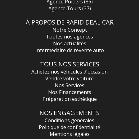
Agence Poitiers (86)
Agence Tours (37)
💬 Notre équipe est à votre disposition pour toute
information complémentaire ou pour organiser une visite,
sur place ou à distance.
À PROPOS DE RAPID DEAL CAR
Notre Concept
Toutes nos agences
Nos actualités
Intermédaire de revente auto
TOUS NOS SERVICES
Achetez nos véhicules d'occasion
Vendre votre voiture
Nos Services
Nos Financements
Préparation esthétique
NOS ENGAGEMENTS
Conditions générales
Politique de confidentialité
Mentions légales